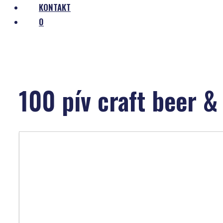
KONTAKT
0
100 pív craft beer &