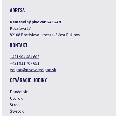
ADRESA
Remeselný pivovar GALGAN
Koceľova 17
82108 Bratislava - mestská časť Ružinov
KONTAKT
+421 904 484 603
+421 911 707 651
galgan@pivovargalgan.sk
OTVÁRACIE HODINY
Pondelok:
Utorok:
Streda:
Štvrtok: