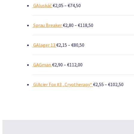
GAluskáč
€
2,05
–
€
74,50
Sprau Breaker
€
2,80
–
€
118,50
GAlager 13
€
2,15
–
€
80,50
GAGman
€
2,90
–
€
112,00
GlAcier Fox #3 „Cryotherapy“
€
2,55
–
€
102,50